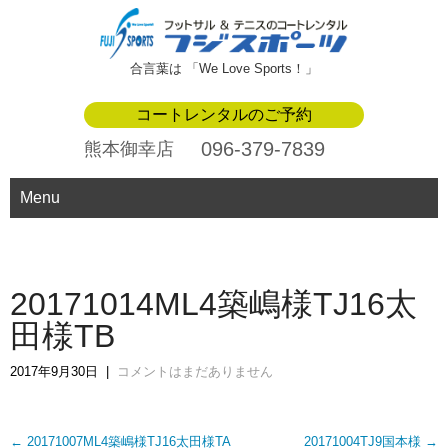
合言葉は 「We Love Sports！」
コートレンタルのご予約
096-379-7839
熊本御幸店
Menu
20171014ML4築嶋様TJ16太
田様TB
2017年9月30日
|
コメントはまだありません
Post
←
20171007ML4築嶋様TJ16太田様TA
20171004TJ9国本様
→