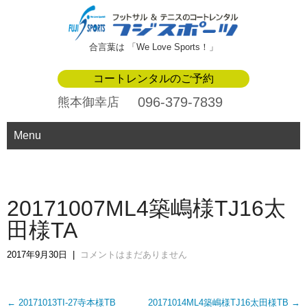
合言葉は 「We Love Sports！」
コートレンタルのご予約
096-379-7839
熊本御幸店
Menu
20171007ML4築嶋様TJ16太
田様TA
2017年9月30日
|
コメントはまだありません
Post
←
20171013TI-27寺本様TB
20171014ML4築嶋様TJ16太田様TB
→