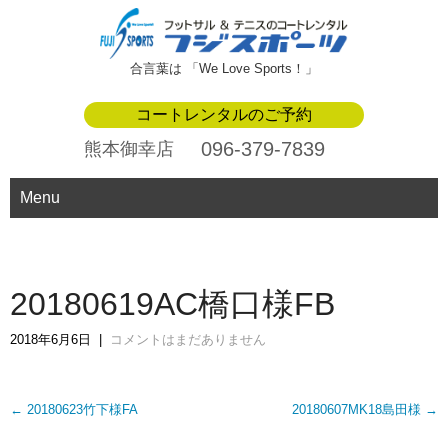
合言葉は 「We Love Sports！」
コートレンタルのご予約
096-379-7839
熊本御幸店
Menu
20180619AC橋口様FB
2018年6月6日
|
コメントはまだありません
Post
←
20180623竹下様FA
20180607MK18島田様
→
navigation