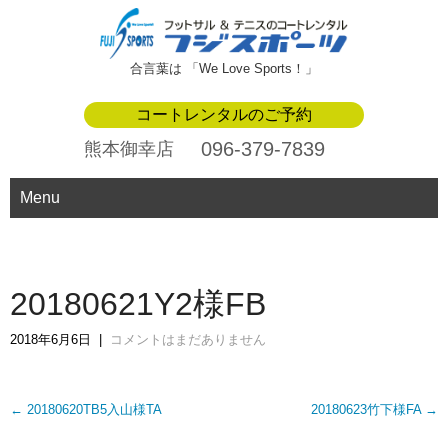
合言葉は 「We Love Sports！」
コートレンタルのご予約
096-379-7839
熊本御幸店
Menu
20180621Y2様FB
2018年6月6日
|
コメントはまだありません
Post
←
20180620TB5入山様TA
20180623竹下様FA
→
navigation