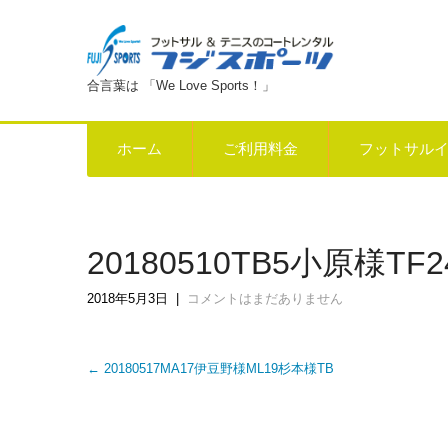
合言葉は 「We Love Sports！」
ホーム
ご利用料金
フットサル
20180510TB5小原様TF
2018年5月3日
|
コメントはまだありません
Post
←
20180517MA17伊豆野様ML19杉本様TB
navigation