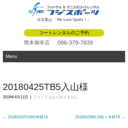
合言葉は 「We Love Sports！」
コートレンタルのご予約
096-379-7839
熊本御幸店
Menu
20180425TB5入山様
2018年4月11日
|
コメントはまだありません
Post
←
20180424TA30中村様TA
20180425ML19佐々木様TB
→
navigation