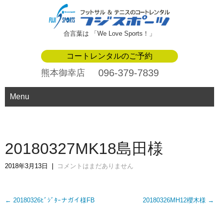
合言葉は 「We Love Sports！」
コートレンタルのご予約
096-379-7839
熊本御幸店
Menu
20180327MK18島田様
2018年3月13日
|
コメントはまだありません
Post
←
20180326ﾋﾞｼﾞﾀｰナガイ様FB
20180326MH12櫻木様
→
navigation