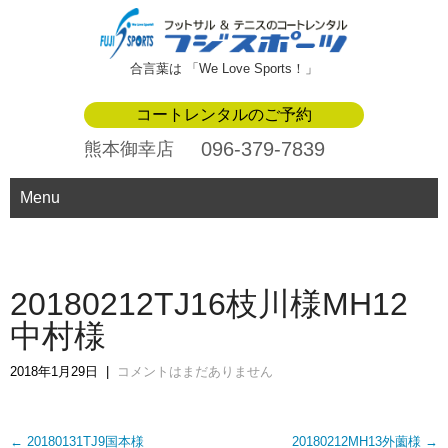
合言葉は 「We Love Sports！」
コートレンタルのご予約
096-379-7839
熊本御幸店
Menu
20180212TJ16枝川様MH12
中村様
2018年1月29日
|
コメントはまだありません
Post
←
20180131TJ9国本様
20180212MH13外薗様
→