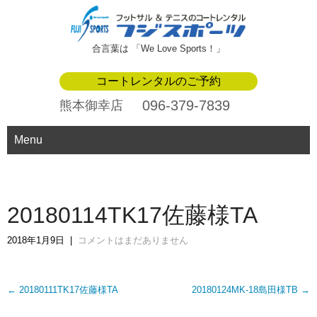
合言葉は 「We Love Sports！」
コートレンタルのご予約
096-379-7839
熊本御幸店
Menu
20180114TK17佐藤様TA
2018年1月9日
|
コメントはまだありません
Post
←
20180111TK17佐藤様TA
20180124MK-18島田様TB
→
navigation