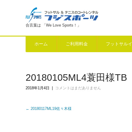
合言葉は 「We Love Sports！」
ホーム
ご利用料金
フットサル
20180105ML4蓑田様TB
2018年1月4日
|
コメントはまだありません
Post
←
20180117ML19佐々木様
navigation