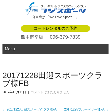
合言葉は 「We Love Sports！」
コートレンタルのご予約
096-379-7839
熊本御幸店
Menu
20171228田迎スポーツクラ
ブ様FB
2017年12月11日
|
コメントはまだありません
Post
←
20171228田迎スポーツクラブ様FA
20171225ブルーベリー様FA
→