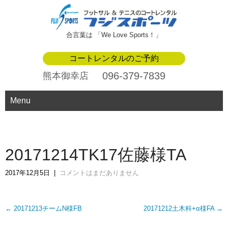
合言葉は 「We Love Sports！」
コートレンタルのご予約
096-379-7839
熊本御幸店
Menu
20171214TK17佐藤様TA
2017年12月5日
|
コメントはまだありません
Post
←
20171213チームN様FB
20171212土木科+α様FA
→
navigation