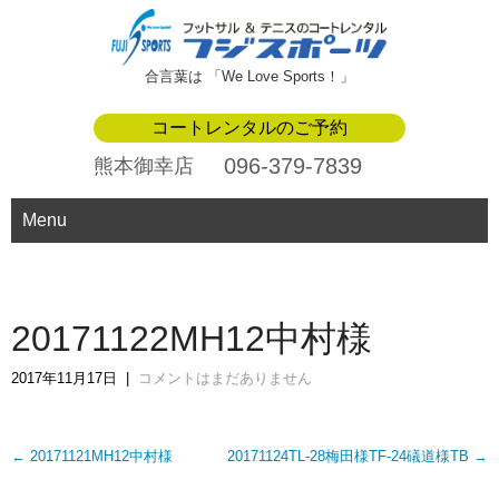
合言葉は 「We Love Sports！」
コートレンタルのご予約
096-379-7839
熊本御幸店
Menu
20171122MH12中村様
2017年11月17日
|
コメントはまだありません
Post
←
20171121MH12中村様
20171124TL-28梅田様TF-24礒道様TB
→
navigation