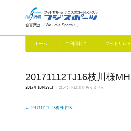
合言葉は 「We Love Sports！」
ホーム
ご利用料金
フットサル
20171112TJ16枝川様M
2017年10月29日
|
コメントはまだありません
Post
←
20171111TL-28梅田様TB
navigation