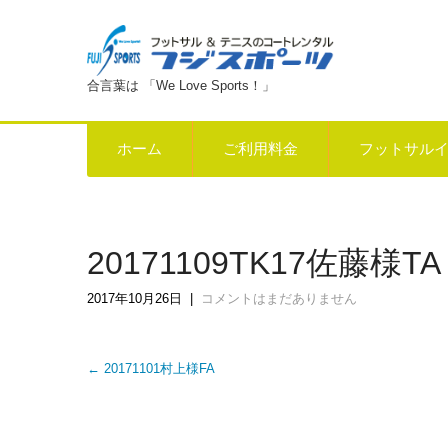
合言葉は 「We Love Sports！」
ホーム
ご利用料金
フットサル
20171109TK17佐藤様TA
2017年10月26日
|
コメントはまだありません
Post
←
20171101村上様FA
navigation