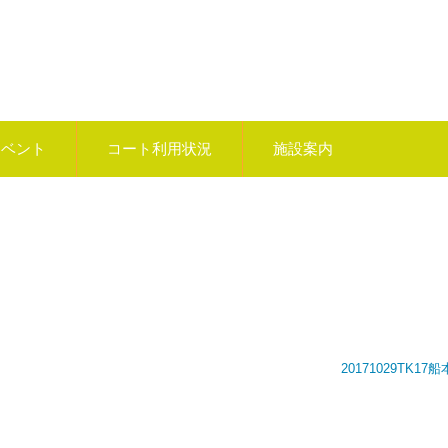
イベント
コート利用状況
施設案内
20171029TK17