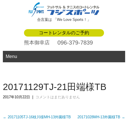
合言葉は 「We Love Sports！」
コートレンタルのご予約
096-379-7839
熊本御幸店
Menu
20171129TJ-21田端様TB
2017年10月22日
|
コメントはまだありません
Post
←
20171105TJ-16枝川様MH-13外園様TB
20171028MH-13外園様TB
→
navigation