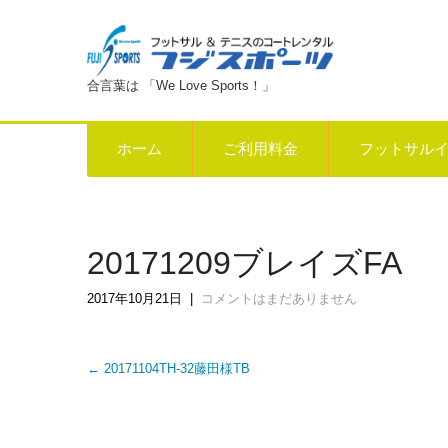
合言葉は 「We Love Sports！」
ホーム
ご利用料金
フットサル
20171209ブレイズFA
2017年10月21日
|
コメントはまだありません
Post
←
20171104TH-32藤田様TB
navigation