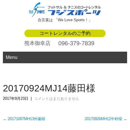
合言葉は 「We Love Sports！」
コートレンタルのご予約
096-379-7839
熊本御幸店
Menu
20170924MJ14藤田様
2017年9月23日
|
コメントはまだありません
Post
←
20171007MH13外薗様
20170926MH12中村様
→
navigation