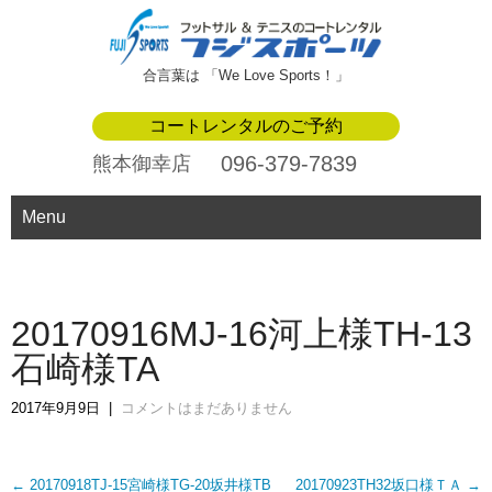
合言葉は 「We Love Sports！」
コートレンタルのご予約
096-379-7839
熊本御幸店
Menu
20170916MJ-16河上様TH-13
石崎様TA
2017年9月9日
|
コメントはまだありません
Post
←
20170918TJ-15宮崎様TG-20坂井様TB
20170923TH32坂口様ＴＡ
→