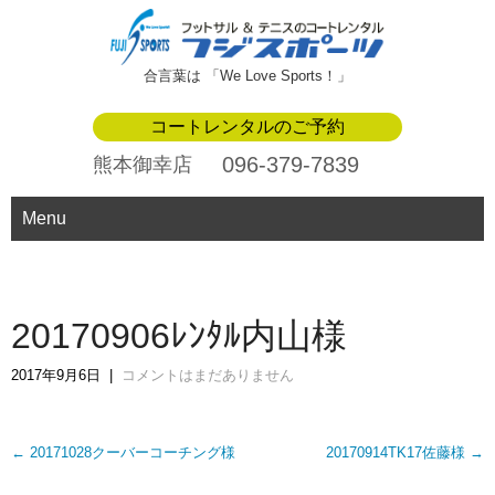
合言葉は 「We Love Sports！」
コートレンタルのご予約
096-379-7839
熊本御幸店
Menu
20170906ﾚﾝﾀﾙ内山様
2017年9月6日
|
コメントはまだありません
Post
←
20171028クーバーコーチング様
20170914TK17佐藤様
→
navigation