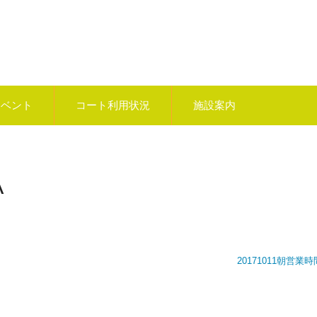
イベント
コート利用状況
施設案内
A
20171011朝営業