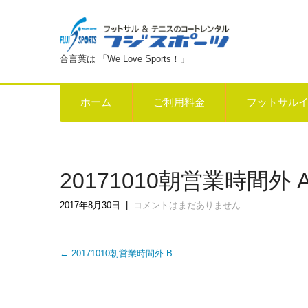
合言葉は 「We Love Sports！」
ホーム
ご利用料金
フットサル
20171010朝営業時間外 
2017年8月30日
|
コメントはまだありません
Post
←
20171010朝営業時間外 B
navigation