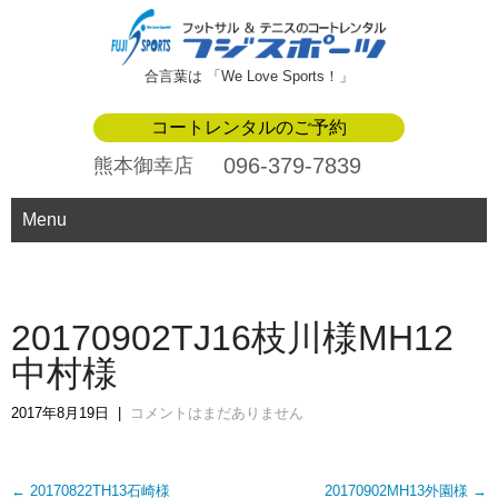
合言葉は 「We Love Sports！」
コートレンタルのご予約
096-379-7839
熊本御幸店
Menu
20170902TJ16枝川様MH12
中村様
2017年8月19日
|
コメントはまだありません
Post
←
20170822TH13石崎様
20170902MH13外園様
→