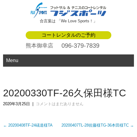
合言葉は 「We Love Sports！」
コートレンタルのご予約
096-379-7839
熊本御幸店
Menu
20200330TF-26久保田様TC
2020年3月25日
|
コメントはまだありません
Post
←
20200408TF-24礒道様TA
20200407TL-28佐藤様TG-36本田様TC
→
navigation