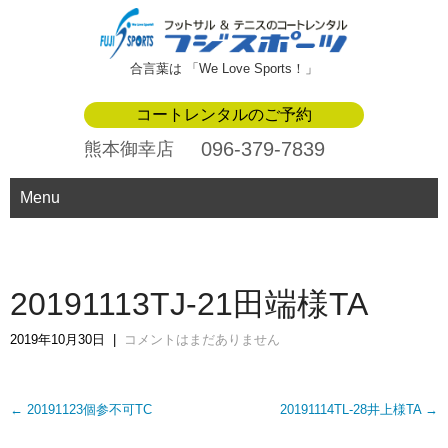
合言葉は 「We Love Sports！」
コートレンタルのご予約
096-379-7839
熊本御幸店
Menu
20191113TJ-21田端様TA
2019年10月30日
|
コメントはまだありません
Post
←
20191123個参不可TC
20191114TL-28井上様TA
→
navigation