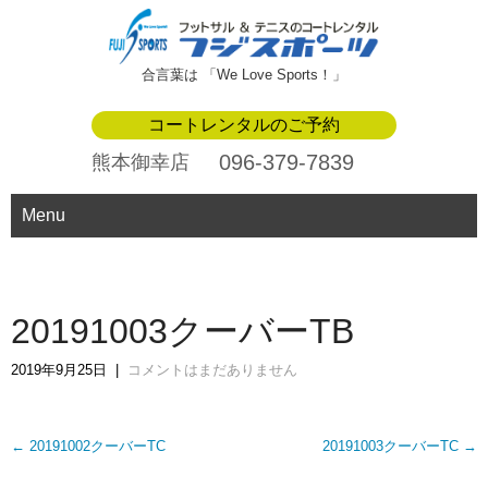
合言葉は 「We Love Sports！」
コートレンタルのご予約
096-379-7839
熊本御幸店
Menu
20191003クーバーTB
2019年9月25日
|
コメントはまだありません
Post
←
20191002クーバーTC
20191003クーバーTC
→
navigation