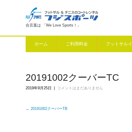
合言葉は 「We Love Sports！」
ホーム
ご利用料金
フットサル
20191002クーバーTC
2019年9月25日
|
コメントはまだありません
Post
←
20191002クーバーTB
navigation