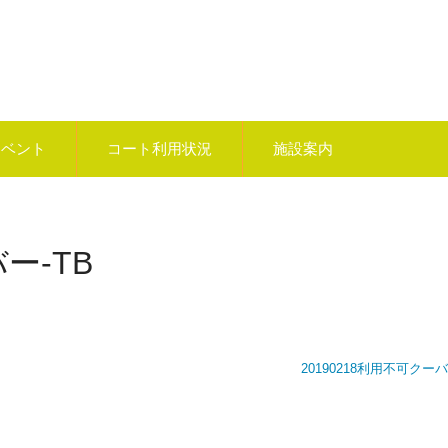
イベント
コート利用状況
施設案内
ー-TB
20190218利用不可クーバ