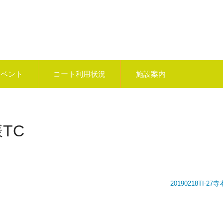
イベント
コート利用状況
施設案内
様TC
20190218TI-27