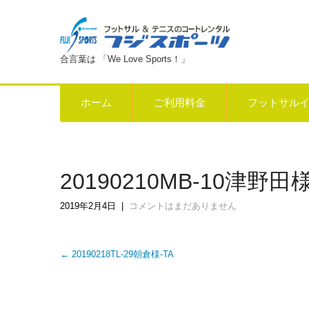
合言葉は 「We Love Sports！」
ホーム
ご利用料金
フットサル
20190210MB-10津野田
2019年2月4日
|
コメントはまだありません
Post
←
20190218TL-29朝倉様-TA
navigation