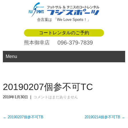
合言葉は 「We Love Sports！」
コートレンタルのご予約
096-379-7839
熊本御幸店
Menu
20190207個参不可TC
2019年1月30日
|
コメントはまだありません
Post
←
20190207個参不可TB
20190214個参不可TB
→
navigation