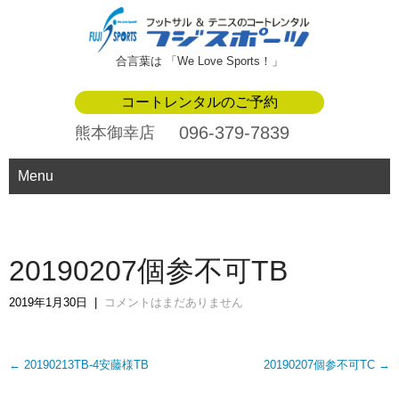
合言葉は 「We Love Sports！」
コートレンタルのご予約
096-379-7839
熊本御幸店
Menu
20190207個参不可TB
2019年1月30日
|
コメントはまだありません
Post
←
20190213TB-4安藤様TB
20190207個参不可TC
→
navigation