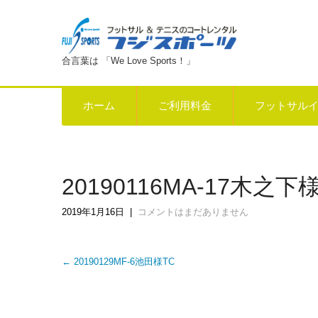
合言葉は 「We Love Sports！」
ホーム
ご利用料金
フットサル
20190116MA-17木之下様
2019年1月16日
|
コメントはまだありません
Post
←
20190129MF-6池田様TC
navigation