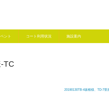
イベント
コート利用状況
施設案内
-TC
20190130TB-4坂根様、TD-7