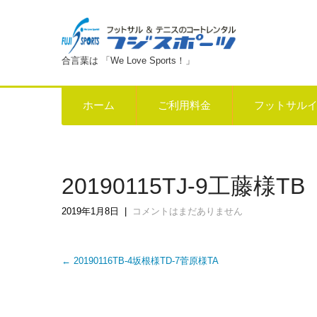
合言葉は 「We Love Sports！」
ホーム
ご利用料金
フットサル
20190115TJ-9工藤様TB
2019年1月8日
|
コメントはまだありません
Post
←
20190116TB-4坂根様TD-7菅原様TA
navigation