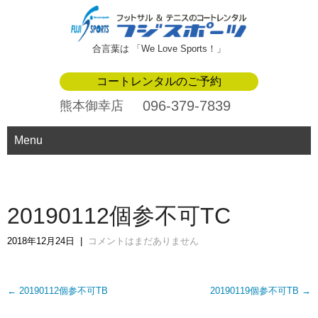
合言葉は 「We Love Sports！」
コートレンタルのご予約
096-379-7839
熊本御幸店
Menu
20190112個参不可TC
2018年12月24日
|
コメントはまだありません
Post
←
20190112個参不可TB
20190119個参不可TB
→
navigation