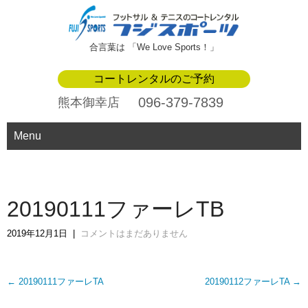
合言葉は 「We Love Sports！」
コートレンタルのご予約
096-379-7839
熊本御幸店
Menu
20190111ファーレTB
2019年12月1日
|
コメントはまだありません
Post
←
20190111ファーレTA
20190112ファーレTA
→
navigation