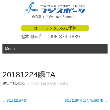
合言葉は 「We Love Sports！」
コートレンタルのご予約
096-379-7839
熊本御幸店
Menu
20181224瞬TA
2018年11月13日
|
コメントはまだありません
Post
←
20181217瞬TA
20181119TH-13久保田様TB
→
navigation