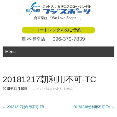
合言葉は 「We Love Sports！」
コートレンタルのご予約
096-379-7839
熊本御幸店
Menu
20181217朝利用不可-TC
2018年11月10日
|
コメントはまだありません
Post
←
20181217朝利用不可-TB
20181218朝利用不可-TA
→
navigation