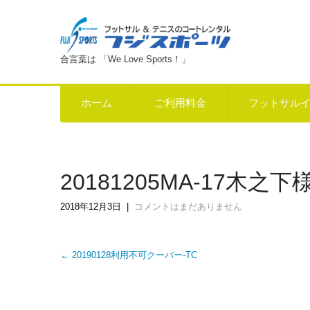
合言葉は 「We Love Sports！」
ホーム
ご利用料金
フットサル
20181205MA-17木之下様
2018年12月3日
|
コメントはまだありません
Post
←
20190128利用不可クーバー-TC
navigation