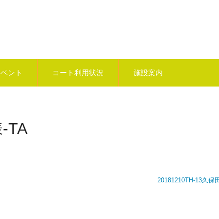
イベント
コート利用状況
施設案内
-TA
20181210TH-13久