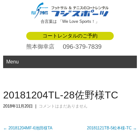
合言葉は 「We Love Sports！」
コートレンタルのご予約
096-379-7839
熊本御幸店
Menu
20181204TL-28佐野様TC
2018年11月20日
|
コメントはまだありません
Post
←
20181204MF-6池田様TA
20181121TB-5松本様-TC
→
navigation