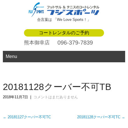
合言葉は 「We Love Sports！」
コートレンタルのご予約
096-379-7839
熊本御幸店
Menu
20181128クーバー不可TB
2018年11月7日
|
コメントはまだありません
Post
←
20181127クーバー不可TC
20181128クーバー不可TC
→
navigation