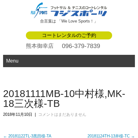
合言葉は 「We Love Sports！」
コートレンタルのご予約
096-379-7839
熊本御幸店
Menu
20181111MB-10中村様,MK-
18三次様-TB
2018年11月10日
|
コメントはまだありません
Post
←
20181122TL-3黒田様-TA
20181124TH-13井様-TC
→