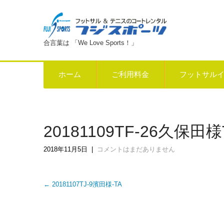
合言葉は 「We Love Sports！」
ホーム
ご利用料金
フットサル
20181109TF-26久保田様
2018年11月5日
|
コメントはまだありません
Post
←
20181107TJ-9濱田様-TA
navigation