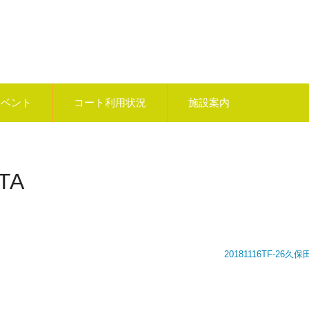
イベント
コート利用状況
施設案内
TA
20181116TF-26久