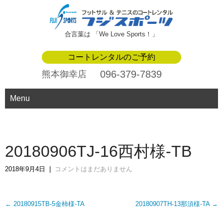
合言葉は 「We Love Sports！」
コートレンタルのご予約
096-379-7839
熊本御幸店
Menu
20180906TJ-16西村様-TB
2018年9月4日
|
コメントはまだありません
Post
←
20180915TB-5金柿様-TA
20180907TH-13那須様-TA
→
navigation