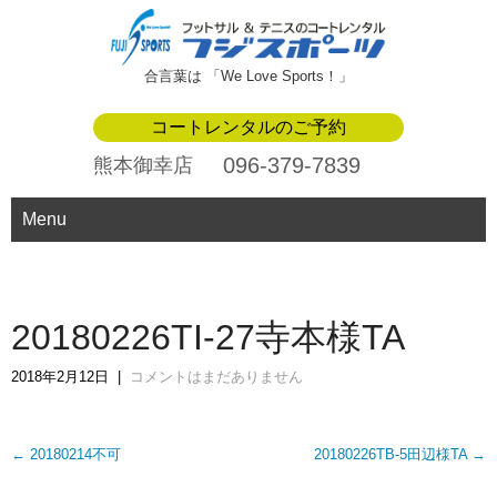
合言葉は 「We Love Sports！」
コートレンタルのご予約
096-379-7839
熊本御幸店
Menu
20180226TI-27寺本様TA
2018年2月12日
|
コメントはまだありません
Post
←
20180214不可
20180226TB-5田辺様TA
→
navigation