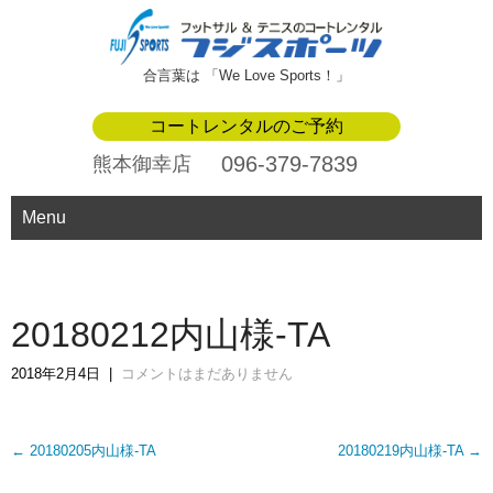
合言葉は 「We Love Sports！」
コートレンタルのご予約
096-379-7839
熊本御幸店
Menu
20180212内山様-TA
2018年2月4日
|
コメントはまだありません
Post
←
20180205内山様-TA
20180219内山様-TA
→
navigation