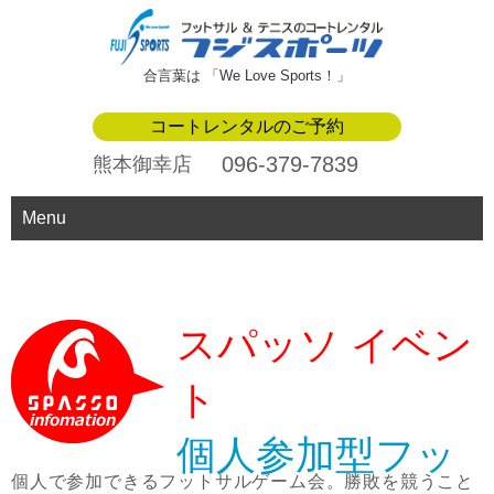
合言葉は 「We Love Sports！」
コートレンタルのご予約
096-379-7839
熊本御幸店
Menu
スパッソ イベン
ト
個人参加型フッ
個人で参加できるフットサルゲーム会。勝敗を競うこと