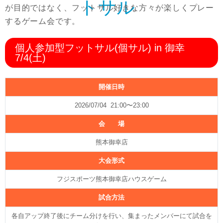
トサル
が目的ではなく、フットサル好きな方々が楽しくプレー
するゲーム会です。
個人参加型フットサル(個サル) in 御幸
7/4(土)
開催日時
2026/07/04 21:00〜23:00
会 場
熊本御幸店
大会形式
フジスポーツ熊本御幸店ハウスゲーム
試合方法
各自アップ終了後にチーム分けを行い、集まったメンバーにて試合を