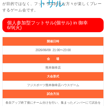
トサル
が目的ではなく、フットサル好きな方々が楽しくプレー
するゲーム会です。
個人参加型フットサル(個サル) in 御幸
6/9(火)
開催日時
2026/06/09 21:00〜23:00
会 場
熊本御幸店
大会形式
フジスポーツ熊本御幸店ハウスゲーム
試合方法
各自アップ終了後にチーム分けを行い、集まったメンバーにて試合を