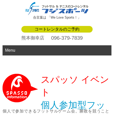
合言葉は 「We Love Sports！」
コートレンタルのご予約
096-379-7839
熊本御幸店
Menu
スパッソ イベン
ト
個人参加型フッ
個人で参加できるフットサルゲーム会。勝敗を競うこと